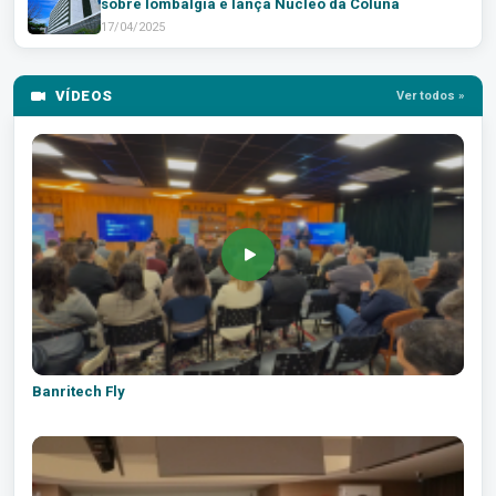
sobre lombalgia e lança Núcleo da Coluna
17/04/2025
VÍDEOS
Ver todos »
Banritech Fly