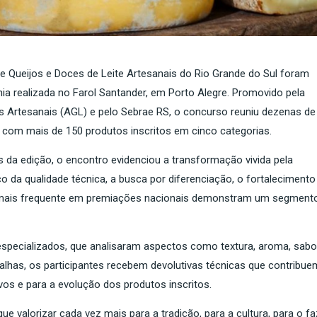
 Queijos e Doces de Leite Artesanais do Rio Grande do Sul foram
ia realizada no Farol Santander, em Porto Alegre. Promovido pela
os Artesanais (AGL) e pelo Sebrae RS, o concurso reuniu dezenas de
s, com mais de 150 produtos inscritos em cinco categorias.
da edição, o encontro evidenciou a transformação vivida pela
 da qualidade técnica, a busca por diferenciação, o fortalecimento
z mais frequente em premiações nacionais demonstram um segment
specializados, que analisaram aspectos como textura, aroma, sabo
dalhas, os participantes recebem devolutivas técnicas que contribue
os e para a evolução dos produtos inscritos.
e valorizar cada vez mais para a tradição, para a cultura, para o fa