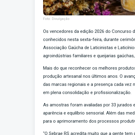
Foto: Divulgação
Os vencedores da edição 2026 do Concurso de
conhecidos nesta sexta-feira, durante cerimôn
Associação Gaúcha de Laticinistas e Laticíni
agroindústrias familiares e queijarias gaúcha
Mais do que reconhecer os melhores produtos 
produção artesanal nos últimos anos. O avanço
das marcas regionais e a presença cada ve
em plena consolidação e profissionalização.
As amostras foram avaliadas por 33 jurados e
aparência e equilíbrio sensorial. Além das me
para o aprimoramento dos processos produtiv
"O Sebrae RS acredita muito que a gente tem qu