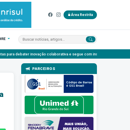
Área Restrita
BRE
ção colaborativa e segue com inscrições abertas
Agosto Lilás: o 
PARCEIROS
a