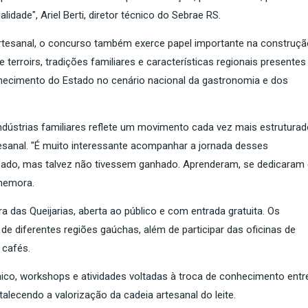
dade", Ariel Berti, diretor técnico do Sebrae RS.
 artesanal, o concurso também exerce papel importante na construç
e terroirs, tradições familiares e características regionais presentes
hecimento do Estado no cenário nacional da gastronomia e dos
indústrias familiares reflete um movimento cada vez mais estrutura
tesanal. "É muito interessante acompanhar a jornada desses
cipado, mas talvez não tivessem ganhado. Aprenderam, se dedicaram
memora.
das Queijarias, aberta ao público e com entrada gratuita. Os
de diferentes regiões gaúchas, além de participar das oficinas de
 cafés.
nico, workshops e atividades voltadas à troca de conhecimento entr
alecendo a valorização da cadeia artesanal do leite.