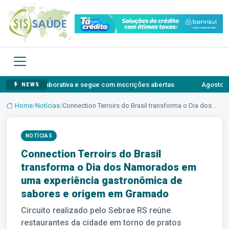
 colaborativa e segue com inscrições abertas
Agosto Lilás: o aut
NEWS
Home
/
Notícias
/
Connection Terroirs do Brasil transforma o Dia dos...
NOTÍCIAS
Connection Terroirs do Brasil
transforma o Dia dos Namorados em
uma experiência gastronômica de
sabores e origem em Gramado
Circuito realizado pelo Sebrae RS reúne
restaurantes da cidade em torno de pratos