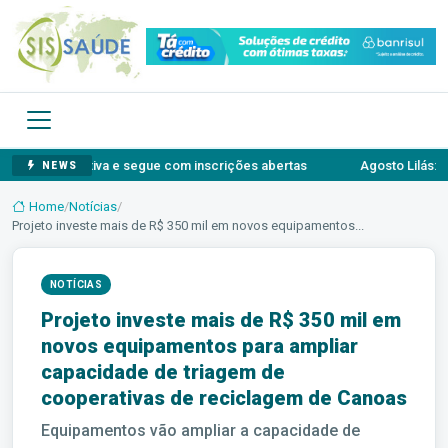
aborativa e segue com inscrições abertas
Agosto Lilás: o autossi
NEWS
Home
/
Notícias
/
Projeto investe mais de R$ 350 mil em novos equipamentos...
NOTÍCIAS
Projeto investe mais de R$ 350 mil em
novos equipamentos para ampliar
capacidade de triagem de
cooperativas de reciclagem de Canoas
Equipamentos vão ampliar a capacidade de