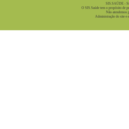
SIS.SAÚDE - Sis
O SIS.Saúde tem o propósito de pre
Não atendemos pa
Administração do site e-