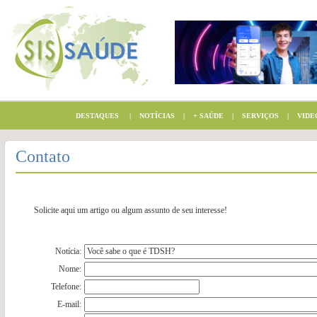
DESTAQUES
|
NOTÍCIAS
|
+ SAÚDE
|
SERVIÇOS
|
VIDE
Contato
Solicite aqui um artigo ou algum assunto de seu interesse!
Notícia:
Nome:
Telefone:
E-mail: