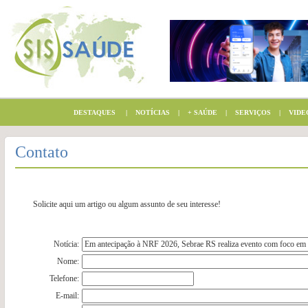
DESTAQUES
|
NOTÍCIAS
|
+ SAÚDE
|
SERVIÇOS
|
VIDE
Contato
Solicite aqui um artigo ou algum assunto de seu interesse!
Notícia:
Nome:
Telefone:
E-mail: