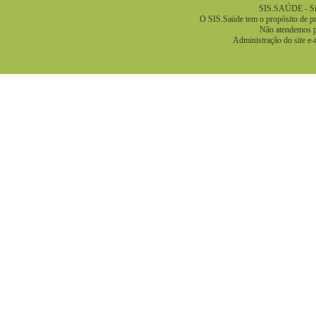
SIS.SAÚDE - Sis
O SIS.Saúde tem o propósito de pre
Não atendemos pa
Administração do site e-