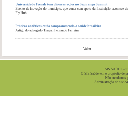
Universidade Feevale terá diversas ações no Sapiranga Summit
Evento de inovação do município, que conta com apoio da Instituição, acontece de
Fly.Hub
Práticas antiéticas estão comprometendo a saúde brasileira
Artigo do advogado Thayan Fernando Ferreira
Voltar
.
SIS.SAÚDE - Sis
O SIS.Saúde tem o propósito de pre
Não atendemos pa
Administração do site e-