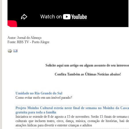
Autor: Jornal do Almoço
Fonte: RBS TV - Porto Alegre
Solicite aqui um artigo ou algum assunto de seu interesse
Confira Também as Últimas Notícias abaixo!
Umidade no Rio Grande do Sul
Como evitar mofo em um imóvel parado?
Projeto Moinho Cultural estreia neste final de semana no Moinho da Cas
gratuita para toda a família
Iniciativa se estende de 8 de agosto a 15 de novembro. Serão 15 finais de semana 
culturais que incluem teatro, circo, dança, música, contação de histórias, baú d
atrações lúdicas para divertir e entreter crianças e adultos