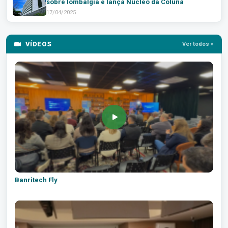
sobre lombalgia e lança Núcleo da Coluna
17/04/2025
VÍDEOS
Ver todos »
Banritech Fly