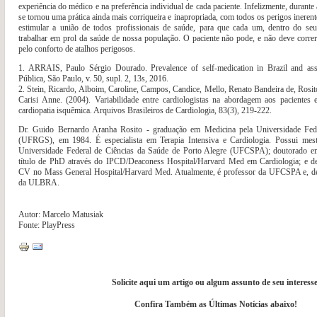
experiência do médico e na preferência individual de cada paciente. Infelizmente, durant
se tornou uma prática ainda mais corriqueira e inapropriada, com todos os perigos iner
estimular a união de todos profissionais de saúde, para que cada um, dentro do seu
trabalhar em prol da saúde de nossa população. O paciente não pode, e não deve correr
pelo conforto de atalhos perigosos.
1. ARRAIS, Paulo Sérgio Dourado. Prevalence of self-medication in Brazil and ass
Pública, São Paulo, v. 50, supl. 2, 13s, 2016.
2. Stein, Ricardo, Alboim, Caroline, Campos, Candice, Mello, Renato Bandeira de, Rosi
Carisi Anne. (2004). Variabilidade entre cardiologistas na abordagem aos pacientes
cardiopatia isquêmica. Arquivos Brasileiros de Cardiologia, 83(3), 219-222.
Dr. Guido Bernardo Aranha Rosito - graduação em Medicina pela Universidade Fe
(UFRGS), em 1984. É especialista em Terapia Intensiva e Cardiologia. Possui mes
Universidade Federal de Ciências da Saúde de Porto Alegre (UFCSPA); doutorado 
título de PhD através do IPCD/Deaconess Hospital/Harvard Med em Cardiologia; e 
CV no Mass General Hospital/Harvard Med. Atualmente, é professor da UFCSPA e, de
da ULBRA.
Autor: Marcelo Matusiak
Fonte: PlayPress
Solicite aqui um artigo ou algum assunto de seu interesse
Confira Também as Últimas Notícias abaixo!