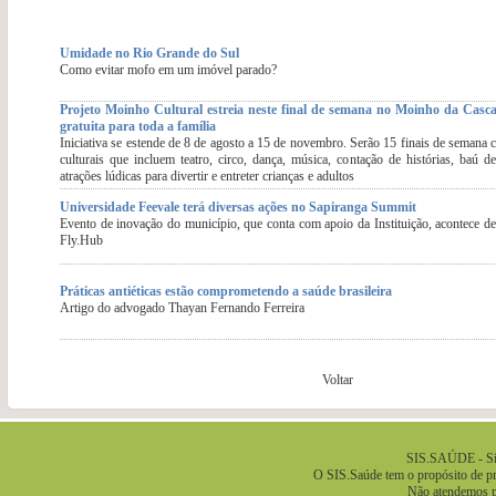
Umidade no Rio Grande do Sul
Como evitar mofo em um imóvel parado?
Projeto Moinho Cultural estreia neste final de semana no Moinho da Cas
gratuita para toda a família
Iniciativa se estende de 8 de agosto a 15 de novembro. Serão 15 finais de semana 
culturais que incluem teatro, circo, dança, música, contação de histórias, baú d
atrações lúdicas para divertir e entreter crianças e adultos
Universidade Feevale terá diversas ações no Sapiranga Summit
Evento de inovação do município, que conta com apoio da Instituição, acontece de
Fly.Hub
Práticas antiéticas estão comprometendo a saúde brasileira
Artigo do advogado Thayan Fernando Ferreira
Voltar
.
SIS.SAÚDE - Sis
O SIS.Saúde tem o propósito de pre
Não atendemos pa