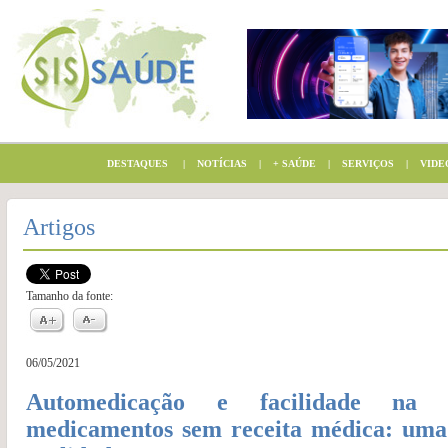
DESTAQUES
|
NOTÍCIAS
|
+ SAÚDE
|
SERVIÇOS
|
VIDE
Artigos
Tamanho da fonte:
06/05/2021
Automedicação e facilidade na
medicamentos sem receita médica: uma