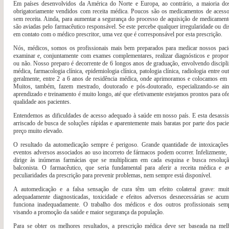
Em países desenvolvidos da América do Norte e Europa, ao contrário, a maioria do
obrigatoriamente vendidos com receita médica. Poucos são os medicamentos de acesso 
sem receita. Ainda, para aumentar a segurança do processo de aquisição de medicamento
são aviadas pelo farmacêutico responsável. Se este percebe qualquer irregularidade ou di
em contato com o médico prescritor, uma vez que é corresponsável por esta prescrição.
Nós, médicos, somos os profissionais mais bem preparados para medicar nossos pacie
examinar e, conjuntamente com exames complementares, realizar diagnósticos e propor
ou não. Nosso preparo é decorrente de 6 longos anos de graduação, envolvendo discipli
médica, farmacologia clínica, epidemiologia clínica, patologia clínica, radiologia entre 
geralmente, entre 2 a 6 anos de residência médica, onde aprimoramos e colocamos em 
Muitos, também, fazem mestrado, doutorado e pós-doutorado, especializando-se ai
aprendizado e treinamento é muito longo, até que efetivamente estejamos prontos para of
qualidade aos pacientes.
Entendemos as dificuldades de acesso adequado à saúde em nosso país. E esta desassis
arriscado de busca de soluções rápidas e aparentemente mais baratas por parte dos pac
preço muito elevado.
O resultado da automedicação sempre é perigoso. Grande quantidade de intoxicaçõe
eventos adversos associados ao uso incorreto de fármacos podem ocorrer. Infelizmente, 
dirige às inúmeras farmácias que se multiplicam em cada esquina e busca resolu
balconista. O farmacêutico, que seria fundamental para aferir a receita médica e av
peculiaridades da prescrição para prevenir problemas, nem sempre está disponível.
A automedicação e a falsa sensação de cura têm um efeito colateral grave: mui
adequadamente diagnosticadas, toxicidade e efeitos adversos desnecessárias se ac
funciona inadequadamente. O trabalho dos médicos e dos outros profissionais sem
visando a promoção da saúde e maior segurança da população.
Para se obter os melhores resultados, a prescrição médica deve ser baseada na melh