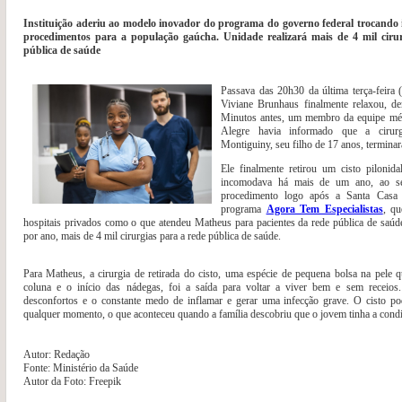
Instituição aderiu ao modelo inovador do programa do governo federal trocando
procedimentos para a população gaúcha. Unidade realizará mais de 4 mil ciru
pública de saúde
Passava das 20h30 da última terça-feira 
Viviane Brunhaus finalmente relaxou, dem
Minutos antes, um membro da equipe méd
Alegre havia informado que a cirur
Montiguiny, seu filho de 17 anos, terminar
Ele finalmente retirou um cisto pilonid
incomodava há mais de um ano, ao se
procedimento logo após a Santa Casa 
programa
Agora Tem Especialistas
, qu
hospitais privados como o que atendeu Matheus para pacientes da rede pública de saúde.
por ano, mais de 4 mil cirurgias para a rede pública de saúde.
Para Matheus, a cirurgia de retirada do cisto, uma espécie de pequena bolsa na pele q
coluna e o início das nádegas, foi a saída para voltar a viver bem e sem receios
desconfortos e o constante medo de inflamar e gerar uma infecção grave. O cisto po
qualquer momento, o que aconteceu quando a família descobriu que o jovem tinha a condi
Autor: Redação
Fonte: Ministério da Saúde
Autor da Foto: Freepik