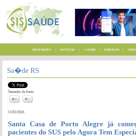
DESTAQUES
|
NOTÍCIAS
|
+ SAÚDE
|
SERVIÇOS
|
VIDE
Sa�de RS
Tamanho da fonte:
11/02/2026
Santa Casa de Porto Alegre já come
pacientes do SUS pelo Agora Tem Especia