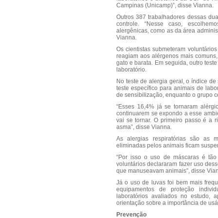
Campinas (Unicamp)”, disse Vianna.
Outros 387 trabalhadores dessas dua
controle. “Nesse caso, escolhem
alergênicas, como as da área administr
Vianna.
Os cientistas submeteram voluntários
reagiam aos alérgenos mais comuns, 
gato e barata. Em seguida, outro teste
laboratório.
No teste de alergia geral, o índice de
teste específico para animais de lab
de sensibilização, enquanto o grupo c
“Esses 16,4% já se tornaram alérgi
continuarem se expondo a esse ambie
vai se tornar. O primeiro passo é a 
asma”, disse Vianna.
As alergias respiratórias são as 
eliminadas pelos animais ficam suspe
“Por isso o uso de máscaras é tão
voluntários declararam fazer uso des
que manuseavam animais”, disse Via
Já o uso de luvas foi bem mais freq
equipamentos de proteção indivi
laboratórios avaliados no estudo, 
orientação sobre a importância de usá
Prevenção