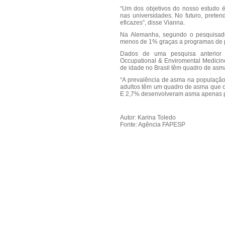
“Um dos objetivos do nosso estudo 
nas universidades. No futuro, prete
eficazes”, disse Vianna.
Na Alemanha, segundo o pesquisador,
menos de 1% graças a programas de p
Dados de uma pesquisa anterior 
Occupational & Enviromental Medicin
de idade no Brasil têm quadro de asma
“A prevalência de asma na populaçã
adultos têm um quadro de asma que o
E 2,7% desenvolveram asma apenas po
Autor: Karina Toledo
Fonte: Agência FAPESP