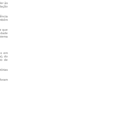
der às
ulação
rência
ambém
ez que
edade
istema
no em
a), do
rto de
tórias
foram