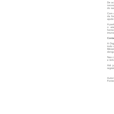
De ac
neces
do sa
Com e
da fo
ajude
A par
o ate
hemor
imuno
Cont
A Org
todo 
Minis
dengu
Nas c
e tin
Até j
regis
Autor
Fonte