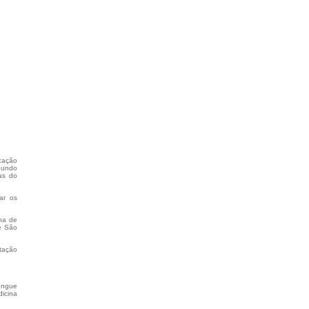
icação
gundo
nas do
ar os
na de
e São
ntação
dengue
dicina