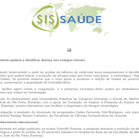
berta ajudará a identificar doença nos estágios iniciais
tudo desenvolvido a partir da análise de milhares de moléculas levou pesquisadores à identif
pídios que podem indicar a evolução da dengue para sua forma mais grave, a hemorrágica. Se
entistas, foi possível observar que o vírus ajuda a promover a adição de fosfato às proteí
e, aumentando a quantidade de fosfotidilcolinas.
 lipídios agem contra a coagulação, e a presença excessiva deles acaba por desbalance
ssos que evitam as hemorragias.
udo foi desenvolvido pela Universidade Estadual de Campinas (Unicamp) e Escola de Medici
osé do Rio Preto (Famerp), com o apoio da Fundação de Amparo à Pesquisa do Estado d
 (Fapesp), revelou marcadores que facilitam o diagnóstico da dengue hemorrágica.
estigação é resultado do doutorado do pesquisador Carlos Fernando Odir Rodrigues, sob orie
ofessor Rodrigo Ramos Catharino, da Faculdade de Ciências Farmacêuticas da Unicamp.
hecimento internacional
formada em artigo publicado na revista Scientific Reports, a pesquisa descreve a evolução da 
rágica a partir da análise de 20 pacientes tratados no Hospital de Base da da Faculdade de Me
o José do Rio Preto (Famerp).