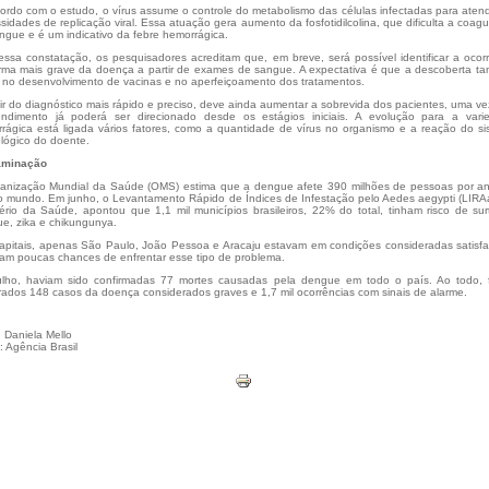
ordo com o estudo, o vírus assume o controle do metabolismo das células infectadas para aten
sidades de replicação viral. Essa atuação gera aumento da fosfotidilcolina, que dificulta a coag
ngue e é um indicativo da febre hemorrágica.
ssa constatação, os pesquisadores acreditam que, em breve, será possível identificar a ocor
rma mais grave da doença a partir de exames de sangue. A expectativa é que a descoberta t
 no desenvolvimento de vacinas e no aperfeiçoamento dos tratamentos.
tir do diagnóstico mais rápido e preciso, deve ainda aumentar a sobrevida dos pacientes, uma v
ndimento já poderá ser direcionado desde os estágios iniciais. A evolução para a vari
rágica está ligada vários fatores, como a quantidade de vírus no organismo e a reação do s
lógico do doente.
aminação
anização Mundial da Saúde (OMS) estima que a dengue afete 390 milhões de pessoas por a
o mundo. Em junho, o Levantamento Rápido de Índices de Infestação pelo Aedes aegypti (LIRA
tério da Saúde, apontou que 1,1 mil municípios brasileiros, 22% do total, tinham risco de su
e, zika e chikungunya.
apitais, apenas São Paulo, João Pessoa e Aracaju estavam em condições consideradas satisfa
ham poucas chances de enfrentar esse tipo de problema.
ulho, haviam sido confirmadas 77 mortes causadas pela dengue em todo o país. Ao todo, 
trados 148 casos da doença considerados graves e 1,7 mil ocorrências com sinais de alarme.
: Daniela Mello
: Agência Brasil