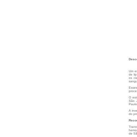
Desco
Um es
de li
os ci
sangu
Esses
proce
O est
São J
Paulo
A inv
do pr
Recon
Trans
hemor
de Sã