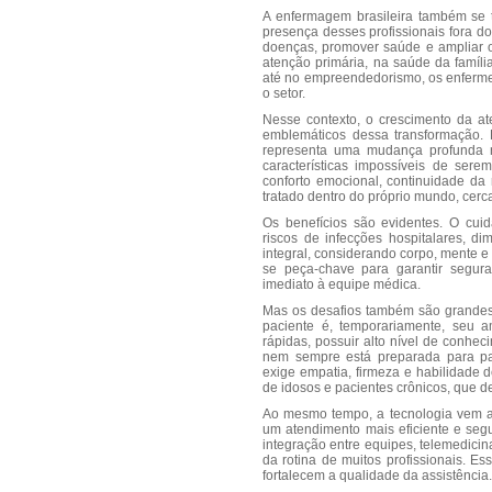
A enfermagem brasileira também se t
presença desses profissionais fora do
doenças, promover saúde e ampliar 
atenção primária, na saúde da famíl
até no empreendedorismo, os enferm
o setor.
Nesse contexto, o crescimento da at
emblemáticos dessa transformação. 
representa uma mudança profunda n
características impossíveis de sere
conforto emocional, continuidade da
tratado dentro do próprio mundo, cerc
Os benefícios são evidentes. O cuid
riscos de infecções hospitalares, 
integral, considerando corpo, mente e 
se peça-chave para garantir segur
imediato à equipe médica.
Mas os desafios também são grandes.
paciente é, temporariamente, seu a
rápidas, possuir alto nível de conhec
nem sempre está preparada para part
exige empatia, firmeza e habilidad
de idosos e pacientes crônicos, que
Ao mesmo tempo, a tecnologia vem 
um atendimento mais eficiente e segur
integração entre equipes, telemedici
da rotina de muitos profissionais. E
fortalecem a qualidade da assistência.