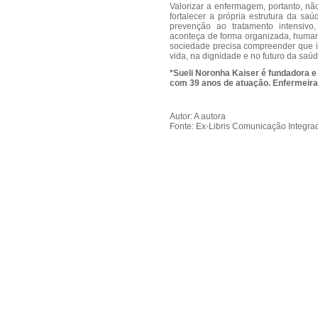
Valorizar a enfermagem, portanto, nã
fortalecer a própria estrutura da sa
prevenção ao tratamento intensivo
aconteça de forma organizada, human
sociedade precisa compreender que inv
vida, na dignidade e no futuro da saúd
*Sueli Noronha Kaiser é fundadora e
com 39 anos de atuação. Enfermeira 
Autor: A autora
Fonte: Ex-Libris Comunicação Integra