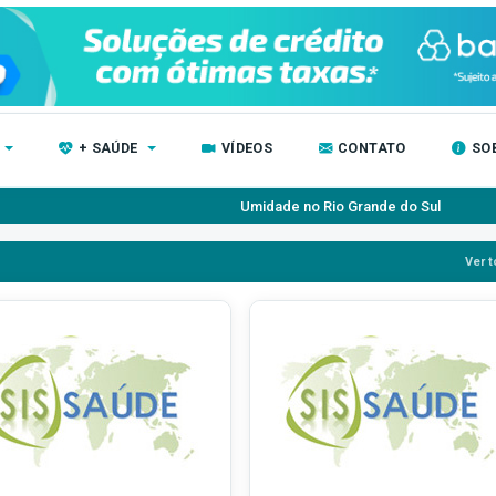
+ SAÚDE
VÍDEOS
CONTATO
SO
Umidade no Rio Grande do Sul
Projeto Moinho 
Ver t