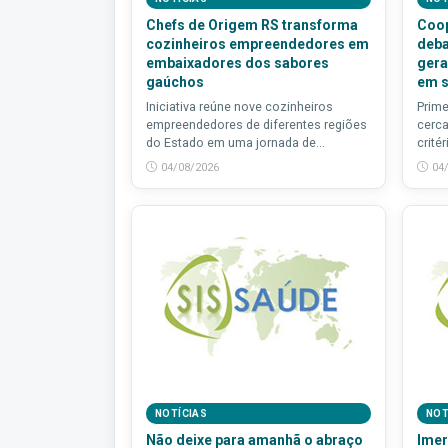
Chefs de Origem RS transforma
Coop
cozinheiros empreendedores em
deba
embaixadores dos sabores
gera
gaúchos
em s
Iniciativa reúne nove cozinheiros
Prime
empreendedores de diferentes regiões
cerca
do Estado em uma jornada de...
critér
04/08/2026
04
NOTÍCIAS
NOT
Não deixe para amanhã o abraço
Imer