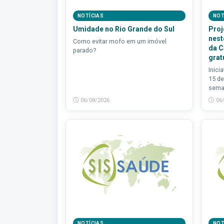
NOTÍCIAS
NOT
Umidade no Rio Grande do Sul
Proj
nest
Como evitar mofo em um imóvel
da 
parado?
grat
Inici
15 de
seman
06/08/2026
06
NOTÍCIAS
NOT