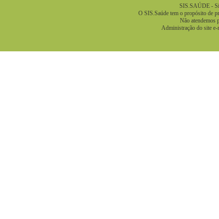
SIS.SAÚDE - Sis
O SIS.Saúde tem o propósito de pre
Não atendemos pa
Administração do site e-