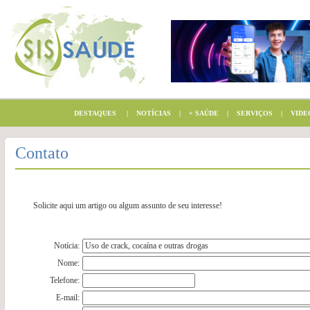
DESTAQUES
|
NOTÍCIAS
|
+ SAÚDE
|
SERVIÇOS
|
VIDE
Contato
Solicite aqui um artigo ou algum assunto de seu interesse!
Notícia:
Nome:
Telefone:
E-mail: