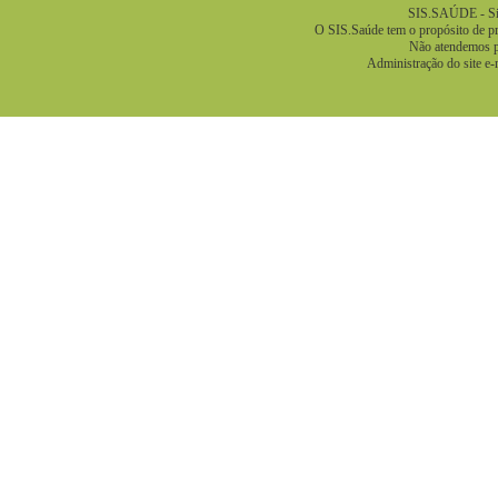
SIS.SAÚDE - Sis
O SIS.Saúde tem o propósito de pre
Não atendemos pa
Administração do site e-