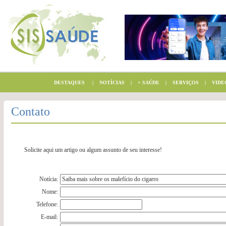
DESTAQUES
|
NOTÍCIAS
|
+ SAÚDE
|
SERVIÇOS
|
VIDE
Contato
Solicite aqui um artigo ou algum assunto de seu interesse!
Notícia:
Nome:
Telefone:
E-mail: