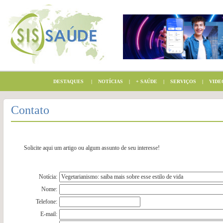
DESTAQUES
|
NOTÍCIAS
|
+ SAÚDE
|
SERVIÇOS
|
VIDE
Contato
Solicite aqui um artigo ou algum assunto de seu interesse!
Notícia:
Nome:
Telefone:
E-mail: