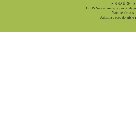
SIS.SAÚDE - Sis
O SIS.Saúde tem o propósito de pre
Não atendemos pa
Administração do site e-