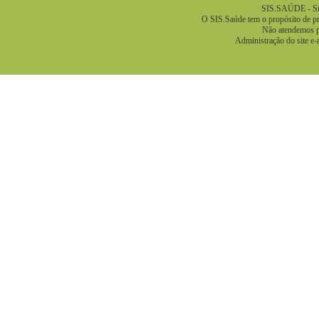
SIS.SAÚDE - Sis
O SIS.Saúde tem o propósito de pre
Não atendemos pa
Administração do site e-