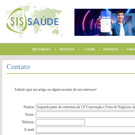
DESTAQUES
|
NOTÍCIAS
|
+ SAÚDE
|
SERVIÇOS
|
VIDE
Contato
Solicite aqui um artigo ou algum assunto de seu interesse!
Notícia:
Nome:
Telefone:
E-mail: