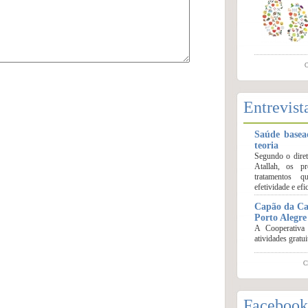
C
Entrevist
Saúde basea
teoria
Segundo o dire
Atallah, os p
tratamentos q
efetividade e ef
Capão da Ca
Porto Alegre
A Cooperativa
atividades gratu
Cl
Facebook