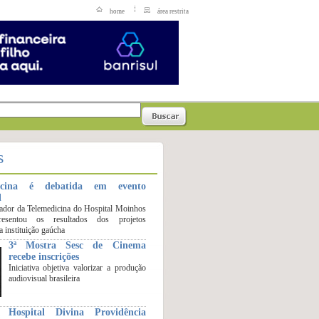
home
área restrita
s
icina é debatida em evento
l
ador da Telemedicina do Hospital Moinhos
esentou os resultados dos projetos
 instituição gaúcha
3ª Mostra Sesc de Cinema
recebe inscrições
Iniciativa objetiva valorizar a produção
audiovisual brasileira
Hospital Divina Providência