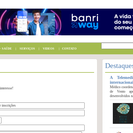
 SAÚDE
|
SERVIÇOS
|
VIDEOS
|
CONTATO
Destaque
A Telemed
internaciona
Médico coorden
interesse!
de Vento apr
desenvolvidos na