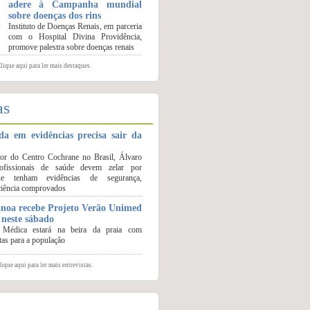
adere à Campanha mundial
sobre doenças dos rins
Instituto de Doenças Renais, em parceria
com o Hospital Divina Providência,
promove palestra sobre doenças renais
lique aqui para ler mais destaques.
as
da em evidências precisa sair da
tor do Centro Cochrane no Brasil, Álvaro
rofissionais de saúde devem zelar por
ue tenham evidências de segurança,
iciência comprovados
noa recebe Projeto Verão Unimed
 neste sábado
 Médica estará na beira da praia com
itas para a população
ique aqui para ler mais entrevistas.