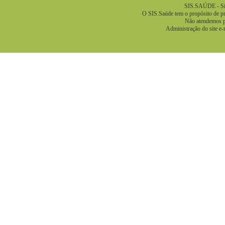
SIS.SAÚDE - Sis
O SIS.Saúde tem o propósito de pre
Não atendemos pa
Administração do site e-