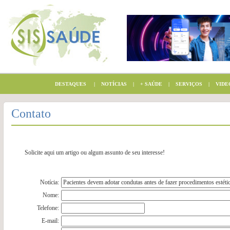
DESTAQUES
|
NOTÍCIAS
|
+ SAÚDE
|
SERVIÇOS
|
VIDE
Contato
Solicite aqui um artigo ou algum assunto de seu interesse!
Notícia:
Nome:
Telefone:
E-mail: