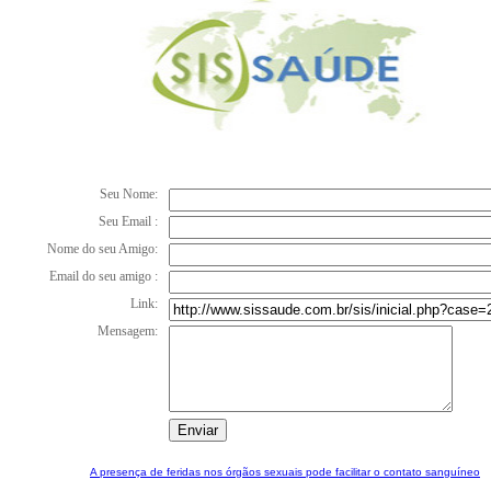
Seu Nome:
Seu Email :
Nome do seu Amigo:
Email do seu amigo :
Link:
Mensagem:
A presença de feridas nos órgãos sexuais pode facilitar o contato sanguíneo