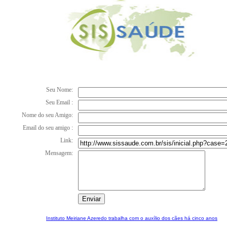
Seu Nome:
Seu Email :
Nome do seu Amigo:
Email do seu amigo :
Link:
Mensagem:
Instituto Meiriane Azeredo trabalha com o auxílio dos cães há cinco anos