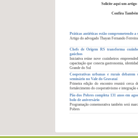
Solicite aqui um artigo
Confira Também 
Práticas antiéticas estão comprometendo a s
Artigo do advogado Thayan Fernando Ferreira
Chefs de Origem RS transforma cozinhe
gaúchos
Iniciativa reúne nove cozinheiros empreende
capacitação que conecta gastronomia, identida
Grande do Sul
Cooperativas urbanas e rurais debatem s
seminário no Vale do Gravataí
Primeira edição do encontro reunirá cerca de 
fortalecimento do cooperativismo e integração 
Pão dos Pobres completa 131 anos em agosto
bolo de aniversário
Programação comemorativa também será marca
Pobres
.