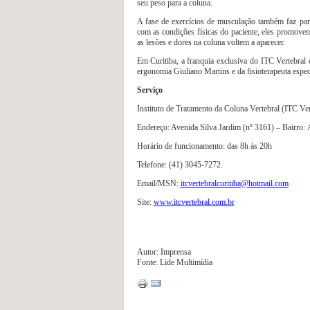
seu peso para a coluna.
A fase de exercícios de musculação também faz pa
com as condições físicas do paciente, eles promovem
as lesões e dores na coluna voltem a aparecer.
Em Curitiba, a franquia exclusiva do ITC Vertebral e
ergonomia Giuliano Martins e da fisioterapeuta espe
Serviço
Instituto de Tratamento da Coluna Vertebral (ITC Ver
Endereço: Avenida Silva Jardim (nº 3161) – Bairro:
Horário de funcionamento: das 8h às 20h
Telefone: (41) 3045-7272.
Email/MSN:
itcvertebralcuritiba@hotmail.com
Site:
www.itcvertebral.com.br
Autor: Imprensa
Fonte: Lide Multimídia