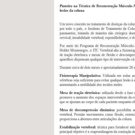
Pioneiro na Técnica de Reconstrução Músculo-Ar
lesões da coluna
Um novo conceito no tratamento de doenças da coluna
por todo o país, o Instituto de Tratamento da Colu
paranaense, tratando de maneira não cirúrgica do
cervical; instabilidade vertebral; espondilolistese; e 
Por meio do Programa de Reconstrução Músculo-Art
Helder Montenegro, o ITC Vertebral alia a fisioterap
de tração eletrônica e mesas de flexão e descompr
aparelhos dispensam qualquer tipo de intervenção cirú
Durante cerca de dois meses e aproximadamente 26 se
Fisioterapia Manipulativa:
Utilizada em todas as
vértebras seja suficiente para evitar qualquer lesão
aumentando a mobilidade dos tecidos moles.
Mesa de tração eletrônica:
utilizada desde a fase
promove o aumento dos espaços intervertebrais da col
que se ajustam ao corpo de cada paciente enquanto ele
Mesa de descompressão dinâmica:
possibilita a
vertebral. Permite movimentos como flexão, extensão
proporciona a abertura entre articulações da coluna.
Estabilização vertebral:
técnica para fortalecer mú
principal objetivo é a reaprendizagem da contração 