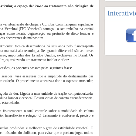
ticular, o espaço dedica-se ao tratamento não cirúrgico de
Interativ
 vertebral acaba de chegar a Curitiba. Com franquias espalhadas
na Vertebral (ITC Vertebral) começou o seu trabalho na capital
enças como hérnia; degeneração ou protusão de disco lombar e
dores decorrentes da má postura.
icular, técnica desenvolvida há seis anos pelo fisioterapeuta
ia manual à alta tecnologia. Seu grande diferencial são as mesas
essão, importadas dos Estados Unidos, exclusivas no Brasil. Os
rgica, realizando um tratamento indolor e eficaz.
ssões, os pacientes passam pelas seguintes fases:
 sessões, visa assegurar que a amplitude do deslizamento das
 à articulação. O procedimento ameniza a dor e o espasmo muscular,
 aguda da dor. Ligada a uma unidade de tração computadorizada,
una lombar e cervical. Possui cintas de contato circunferenciais,
 está deitado.
o fisioterapeuta o total controle sobre a mobilidade da coluna
, lateroflexão e rotação. O tratamento é confortável, preciso e
sculos profundos e melhorar o grau de estabilidade vertebral. O
dos músculos do abdômen, para evitar que o paciente jogue todo o