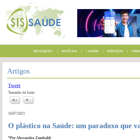
DESTAQUES
|
NOTÍCIAS
|
+ SAÚDE
|
SERVIÇOS
|
VIDE
Artigos
Tweet
Tamanho da fonte:
16/07/2021
O plástico na Saúde: um paradoxo que va
*Por Alessandra Zambaldi