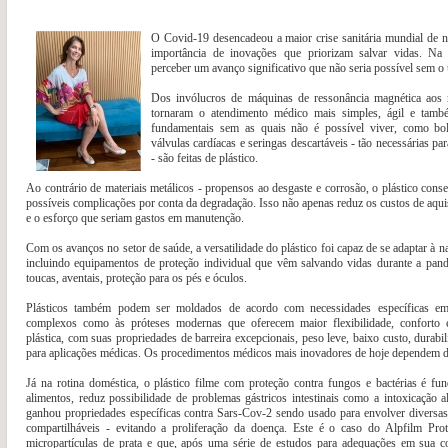
O Covid-19 desencadeou a maior crise sanitária mundial de n
importância de inovações que priorizam salvar vidas. Na
perceber um avanço significativo que não seria possível sem o u
Dos invólucros de máquinas de ressonância magnética aos 
tornaram o atendimento médico mais simples, ágil e tam
fundamentais sem as quais não é possível viver, como bol
válvulas cardíacas e seringas descartáveis - tão necessárias pa
- são feitas de plástico.
Ao contrário de materiais metálicos - propensos ao desgaste e corrosão, o plástico cons
possíveis complicações por conta da degradação. Isso não apenas reduz os custos de aq
e o esforço que seriam gastos em manutenção.
Com os avanços no setor de saúde, a versatilidade do plástico foi capaz de se adaptar à n
incluindo equipamentos de proteção individual que vêm salvando vidas durante a pan
toucas, aventais, proteção para os pés e óculos.
Plásticos também podem ser moldados de acordo com necessidades específicas em
complexos como às próteses modernas que oferecem maior flexibilidade, conforto
plástica, com suas propriedades de barreira excepcionais, peso leve, baixo custo, durabil
para aplicações médicas. Os procedimentos médicos mais inovadores de hoje dependem de
Já na rotina doméstica, o plástico filme com proteção contra fungos e bactérias é f
alimentos, reduz possibilidade de problemas gástricos intestinais como a intoxicação 
ganhou propriedades específicas contra Sars-Cov-2 sendo usado para envolver diversa
compartilháveis - evitando a proliferação da doença. Este é o caso do Alpfilm Pro
micropartículas de prata e que, após uma série de estudos para adequações em sua co