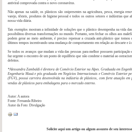
antiviral comprovada contra o novo coronavírus.
Não apenas na saúde, os plásticos são onipresentes na agricultura, pesca, energia renov
varejo, têxteis, produtos de higiene pessoal e todos os outros setores e indústrias que a
nossa vida diária.
Tais exemplos mostram a infinidade de soluções que o plástico desempenha na vida da
possibilitou diversas transformações no mundo. Portanto, sem fechar os olhos aos malefí
podem gerar ao meio ambiente, é preciso repensar a cruzada anti-plástico que tomou 
últimos tempos incentivando uma mudança de comportamento em relação ao descarte e à 
Se todos os avanços que mudam a vida das pessoas para melhor possuem participação esp
faz urgente o encontro de um ponto de equilíbrio que não condene o material ao ostraci
defeitos.
*Alessandra Zambaldi é diretora de Comércio Exterior na Alpes. Graduada em Engenh
Engenharia Mauá e pós graduada em Negócios Internacionais e Comércio Exterior pe
(FGV), possui carreira desenvolvida na indústria de plásticos, com forte atuação em
vendas de plásticos para embalagens para o mercado externo.
Autor: A autora
Fonte: Fernanda Ribeiro
Autor da Foto: Divulgação
Solicite aqui um artigo ou algum assunto de seu interesse