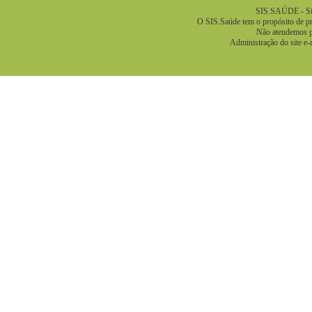
SIS.SAÚDE - Sis
O SIS.Saúde tem o propósito de pre
Não atendemos pa
Administração do site e-