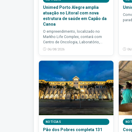
Unimed Porto Alegre amplia
Umid
atuação no Litoral com nova
Como
estrutura de saúde em Capão da
para
Canoa
O empreendimento, localizado no
Markho Life Complex, contará com
Centro de Oncologia, Laboratório,...
06/08/2026
06
NOTÍCIAS
NOT
Pão dos Pobres completa 131
Coop