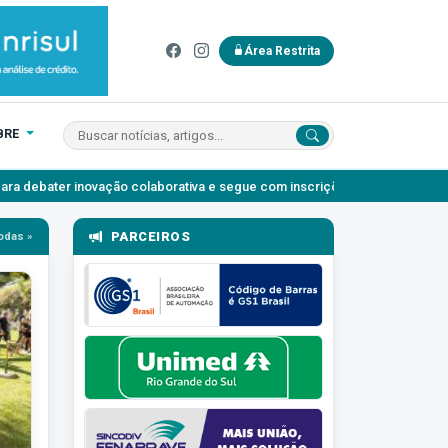
Área Restrita
BRE
o colaborativa e segue com inscrições abertas
Agosto Lilás: o au
PARCEIROS
odas »