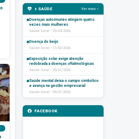
ço
+ SAÚDE
Ver mais »
Doenças autoimunes atingem quatro
vezes mais mulheres
Saúde Geral • 25/03/2026
Doença do beijo
Saúde Geral • 11/02/2026
Exposição solar exige atenção
redobrada a doenças oftalmológicas
Saúde Geral • 20/01/2026
Saúde mental deixa o campo simbólico
e avança na gestão empresarial
Saúde Geral • 09/01/2026
FACEBOOK
a