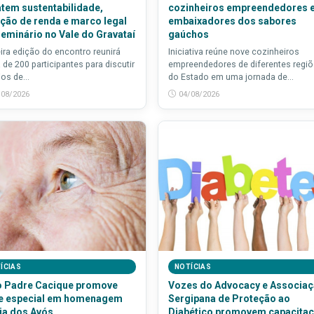
tem sustentabilidade,
cozinheiros empreendedores 
ção de renda e marco legal
embaixadores dos sabores
eminário no Vale do Gravataí
gaúchos
ira edição do encontro reunirá
Iniciativa reúne nove cozinheiros
 de 200 participantes para discutir
empreendedores de diferentes regi
ios de...
do Estado em uma jornada de...
/08/2026
04/08/2026
ÍCIAS
NOTÍCIAS
o Padre Cacique promove
Vozes do Advocacy e Associa
e especial em homenagem
Sergipana de Proteção ao
ia dos Avós
Diabético promovem capacita