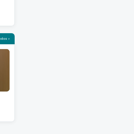
odos »