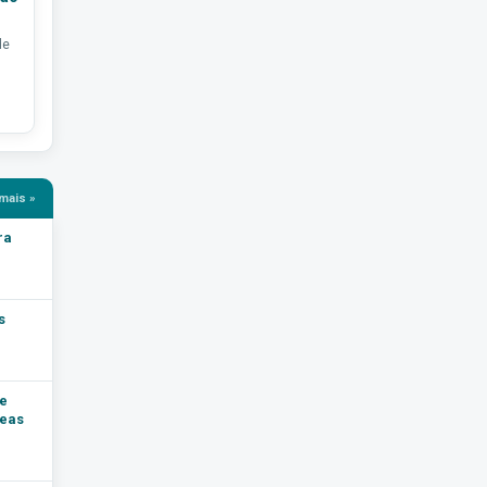
de
mais »
ra
s
e
reas