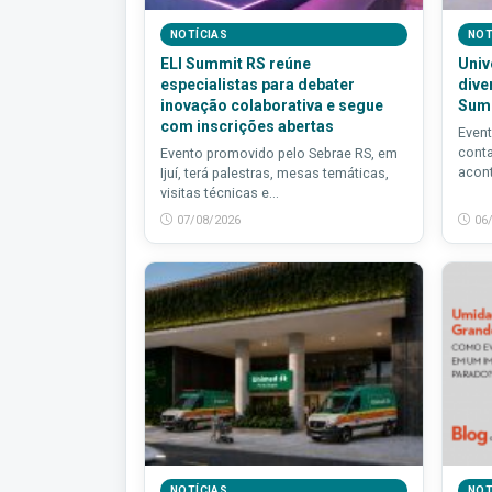
NOTÍCIAS
NOT
ELI Summit RS reúne
Univ
especialistas para debater
dive
inovação colaborativa e segue
Sum
com inscrições abertas
Event
conta
Evento promovido pelo Sebrae RS, em
acont
Ijuí, terá palestras, mesas temáticas,
visitas técnicas e...
07/08/2026
06
NOTÍCIAS
NOT