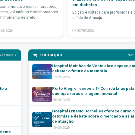
em diabetes
 comemorativo reuniu moradores,
iares, voluntários e colaboradores
Edição é voltada para profissionais 
 momento de afeto,...
saúde de Aracaju
/08/2026
03/08/2026
EDUCAÇÃO
Ver mais »
Ver 
Hospital Moinhos de Vento abre espaço pa
debater o futuro da memória
17/09/2025
do a
Porto Alegre recebe a 1ª Corrida Lilás pela
doenças raras e triagem neonatal
20/05/2025
Hospital Ernesto Dornelles oferece curso d
ostomias e debate sobre o mercado e as á
de atuação
15/05/2025
ciente