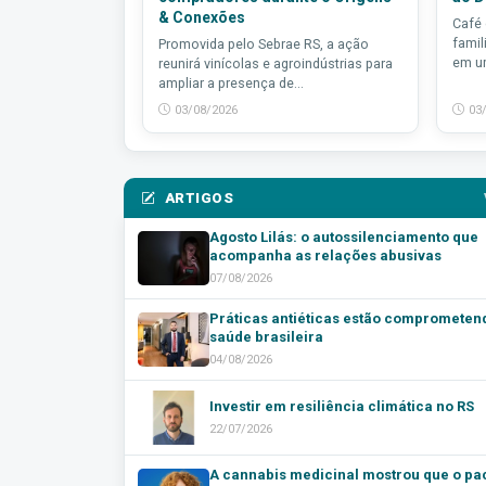
& Conexões
Café
famil
Promovida pelo Sebrae RS, a ação
em um
reunirá vinícolas e agroindústrias para
ampliar a presença de...
03/08/2026
03
ARTIGOS
Agosto Lilás: o autossilenciamento que
acompanha as relações abusivas
07/08/2026
Práticas antiéticas estão comprometen
saúde brasileira
04/08/2026
Investir em resiliência climática no RS
22/07/2026
A cannabis medicinal mostrou que o pa