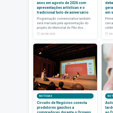
anos em agosto de 2026 com
deba
apresentações artísticas e o
gera
tradicional bolo de aniversário
em s
Programação comemorativa também
Prime
será marcada pela apresentação do
cerca
projeto do Memorial do Pão dos...
critér
04/08/2026
04
NOTÍCIAS
NOT
Circuito de Negócios conecta
Asil
produtores gaúchos a
tard
compradores durante o Origens
ao D