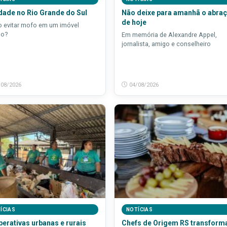
ade no Rio Grande do Sul
Não deixe para amanhã o abra
de hoje
 evitar mofo em um imóvel
do?
Em memória de Alexandre Appel,
jornalista, amigo e conselheiro
/08/2026
04/08/2026
ÍCIAS
NOTÍCIAS
erativas urbanas e rurais
Chefs de Origem RS transform