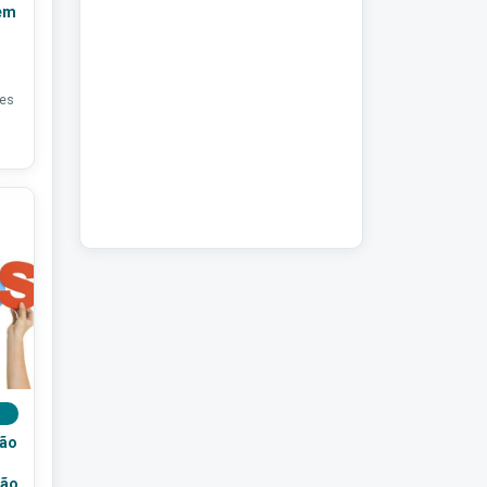
em
ões
ção
ção