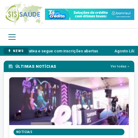
e segue com inscrições abertas
Agosto Lilás: o autossilenciament
NEWS
ÚLTIMAS NOTÍCIAS
Ver todas »
NOTÍCIAS