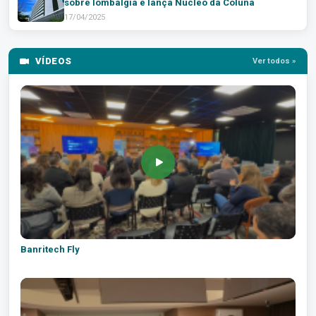
sobre lombalgia e lança Núcleo da Coluna
17/04/2025
VÍDEOS
Ver todos »
Banritech Fly