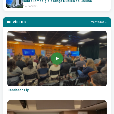
sobre lombalgia e lança Núcleo da Coluna
17/04/2025
VÍDEOS
Ver todos »
Banritech Fly