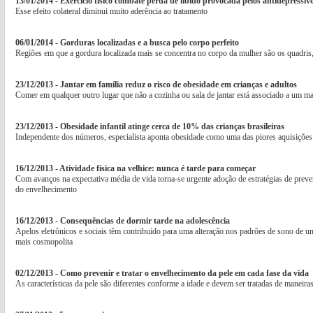
13/01/2014 - Exercício físico combate perda de libido provocada pelos antidepressi
Esse efeito colateral diminui muito aderência ao tratamento
06/01/2014 - Gorduras localizadas e a busca pelo corpo perfeito
Regiões em que a gordura localizada mais se concentra no corpo da mulher são os quadris,
23/12/2013 - Jantar em família reduz o risco de obesidade em crianças e adultos
Comer em qualquer outro lugar que não a cozinha ou sala de jantar está associado a um ma
23/12/2013 - Obesidade infantil atinge cerca de 10% das crianças brasileiras
Independente dos números, especialista aponta obesidade como uma das piores aquisições 
16/12/2013 - Atividade física na velhice: nunca é tarde para começar
Com avanços na expectativa média de vida torna-se urgente adoção de estratégias de prev
do envelhecimento
16/12/2013 - Consequências de dormir tarde na adolescência
Apelos eletrônicos e sociais têm contribuído para uma alteração nos padrões de sono de 
mais cosmopolita
02/12/2013 - Como prevenir e tratar o envelhecimento da pele em cada fase da vida
As características da pele são diferentes conforme a idade e devem ser tratadas de maneiras