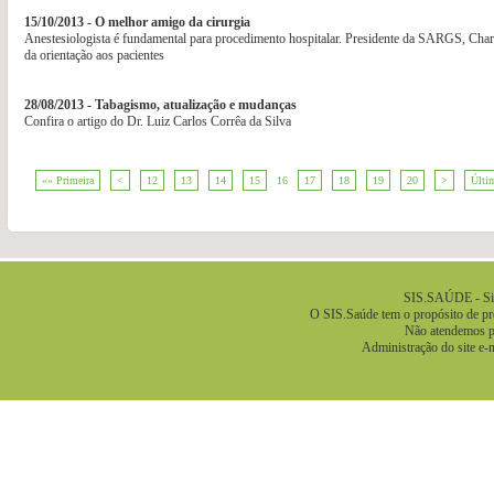
15/10/2013 - O melhor amigo da cirurgia
Anestesiologista é fundamental para procedimento hospitalar. Presidente da SARGS, Charl
da orientação aos pacientes
28/08/2013 - Tabagismo, atualização e mudanças
Confira o artigo do Dr. Luiz Carlos Corrêa da Silva
«« Primeira
<
12
13
14
15
16
17
18
19
20
>
Últi
.
SIS.SAÚDE - Sis
O SIS.Saúde tem o propósito de pre
Não atendemos pa
Administração do site e-