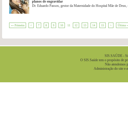
planos de engravidar
Dr. Eduardo Passos, gestor da Maternidade do Hospital Mãe de Deus,
«« Primeira
<
7
8
9
10
11
12
13
14
15
>
Última 
.
SIS.SAÚDE - Sis
O SIS.Saúde tem o propósito de pre
Não atendemos pa
Administração do site e-