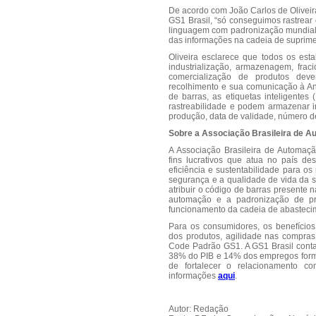
De acordo com João Carlos de Oliveir
GS1 Brasil, “só conseguimos rastrear 
linguagem com padronização mundial 
das informações na cadeia de suprime
Oliveira esclarece que todos os est
industrialização, armazenagem, fraci
comercialização de produtos dev
recolhimento e sua comunicação à An
de barras, as etiquetas inteligent
rastreabilidade e podem armazenar 
produção, data de validade, número de 
Sobre a Associação Brasileira de A
A Associação Brasileira de Automaçã
fins lucrativos que atua no país de
eficiência e sustentabilidade para 
segurança e a qualidade de vida da 
atribuir o código de barras presente
automação e a padronização de p
funcionamento da cadeia de abasteci
Para os consumidores, os benefícios
dos produtos, agilidade nas compras
Code Padrão GS1. A GS1 Brasil cont
38% do PIB e 14% dos empregos forma
de fortalecer o relacionamento co
informações
aqui
.
Autor: Redação