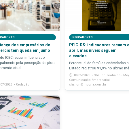
ICADORES
INDICADORES
iança dos empresários do
PEIC-RS: indicadores recuam 
rcio tem queda em junho
abril, mas níveis seguem
elevados
 do ICEC recua, influenciado
ipalmente pela percepção de piora
Percentual de famílias endividadas 
omento atual
Estado registrou 91,9% no último m
18/05/2023 • Shállon Teobaldo - Mog
Comunicação Empresarial
/07/2023 • Redação
shallon@moglia.com.br