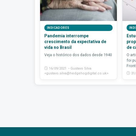
INDICADORES
IND
Pandemia interrompe
Estu
crescimento da expectativa de
prop
vida no Brasil
de c
Veja o histórico dos dados desde 1940
O art
foi p
Fronti
16/09/2021 • Gustavo Silva
<gustavo.silva@hedgehogdigital.co.uk>
31