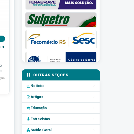
em
no
ês
OUTRAS SEÇÕES
lia
Notícias
Artigos
Educação
Entrevistas
Saúde Geral