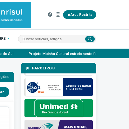
Área Restrita
BRE
Projeto Moinho Cultural estreia neste final de semana no Moinho d
PARCEIROS
AÇÕES
ar