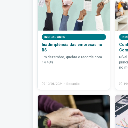
INDICADORES
IND
Inadimplência das empresas no
Conf
RS
Comé
Em dezembro, quebra o recorde com
Nível
14,48%
princ
no m
10/01/2024 • Redação
19