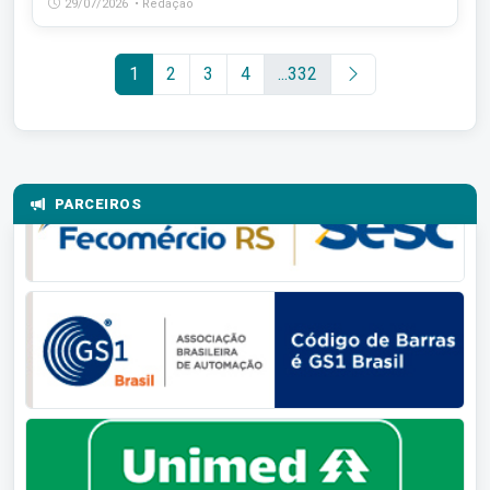
29/07/2026 • Redação
1
2
3
4
...332
PARCEIROS