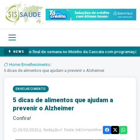
ia neste final de semana no Moinho da Cascata com programação gratuita pa
NEWS
Home
/
Envelhecimento
/
5 dicas de alimentos que ajudam a prevenir o Alzheimer
ENVELHECIMENTO
5 dicas de alimentos que ajudam a
prevenir o Alzheimer
Confira!
20/02/2020
Redação
Fonte: Ink
Compartilhar: