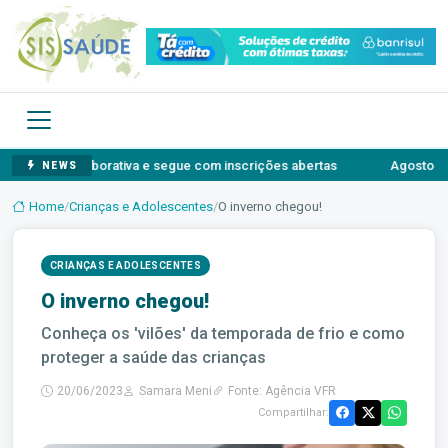
colaborativa e segue com inscrições abertas
Agosto Lilás: o auto
NEWS
Home
/
Crianças e Adolescentes
/
O inverno chegou!
CRIANÇAS E ADOLESCENTES
O inverno chegou!
Conheça os 'vilões' da temporada de frio e como
proteger a saúde das crianças
20/06/2023
Samara Meni
Fonte: Agência VFR
Compartilhar: