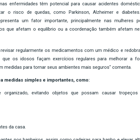
mas enfermidades têm potencial para causar acidentes doméstic
 o risco de quedas, como Parkinson, Alzheimer e diabetes
presenta um fator importante, principalmente nas mulheres p
s que afetam o equilíbrio ou a coordenação também afetam ne
al revisar regularmente os medicamentos com um médico e redobra
te que os idosos façam exercícios regulares para melhorar a fo
mem medidas para tornar seus ambientes mais seguros" comenta.
a medidas simples e importantes, como:
 organizado, evitando objetos que possam causar tropeços
ntes da casa.
rapantes nos banheiros, assim como cadeiras para banho e elevar alt