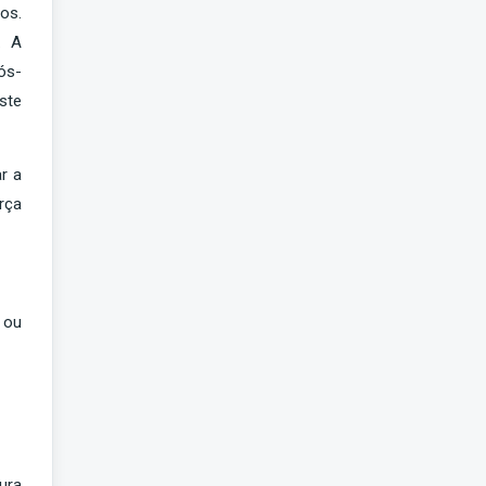
os.
. A
ós-
ste
r a
rça
 ou
ura