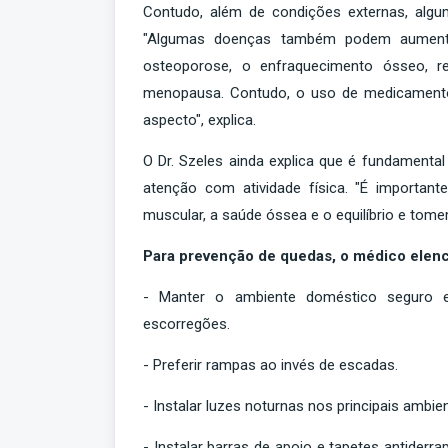
Contudo, além de condições externas, algu
"Algumas doenças também podem aumentar
osteoporose, o enfraquecimento ósseo, re
menopausa. Contudo, o uso de medicamento
aspecto", explica.
O Dr. Szeles ainda explica que é fundament
atenção com atividade física. "É importan
muscular, a saúde óssea e o equilíbrio e to
Para prevenção de quedas, o médico elenc
- Manter o ambiente doméstico seguro e
escorregões.
- Preferir rampas ao invés de escadas.
- Instalar luzes noturnas nos principais ambie
- Instalar barras de apoio e tapetes antider