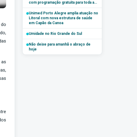
com programação gratuita para toda a
família
Unimed Porto Alegre amplia atuação no
Litoral com nova estrutura de saúde
em Capão da Canoa
 do
do,
Umidade no Rio Grande do Sul
das
Não deixe para amanhã o abraço de
hoje
 as
as,
sas
tre
dos