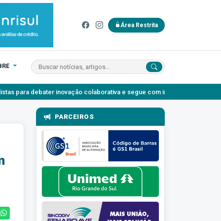
Área Restrita
BRE
r inovação colaborativa e segue com inscrições abertas
Agosto Lil
PARCEIROS
m