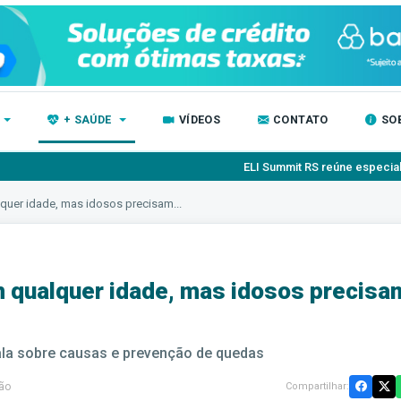
+ SAÚDE
VÍDEOS
CONTATO
SO
ELI Summit RS reúne especialistas para debate
uer idade, mas idosos precisam...
 qualquer idade, mas idosos precisa
ala sobre causas e prevenção de quedas
ão
Compartilhar: