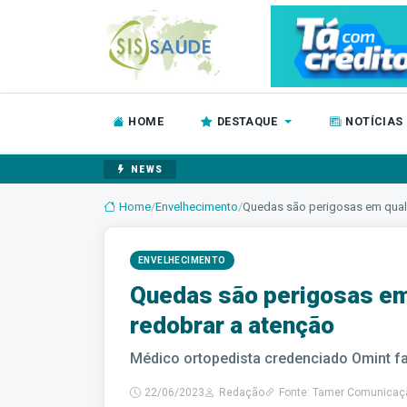
HOME
DESTAQUE
NOTÍCIAS
NEWS
Home
/
Envelhecimento
/
Quedas são perigosas em qualq
ENVELHECIMENTO
Quedas são perigosas em
redobrar a atenção
Médico ortopedista credenciado Omint f
22/06/2023
Redação
Fonte: Tamer Comunicaç