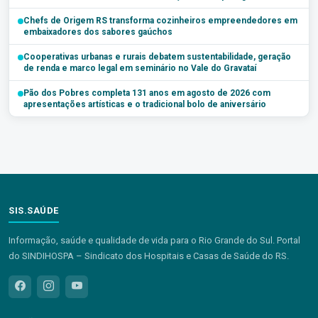
Chefs de Origem RS transforma cozinheiros empreendedores em
embaixadores dos sabores gaúchos
Cooperativas urbanas e rurais debatem sustentabilidade, geração
de renda e marco legal em seminário no Vale do Gravataí
Pão dos Pobres completa 131 anos em agosto de 2026 com
apresentações artísticas e o tradicional bolo de aniversário
SIS.SAÚDE
Informação, saúde e qualidade de vida para o Rio Grande do Sul. Portal
do SINDIHOSPA – Sindicato dos Hospitais e Casas de Saúde do RS.