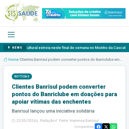
 Moinho Cultural estreia neste final de semana no Moinho da Cascata com p
NEWS
Home
/
Clientes Banrisul podem converter pontos do Banriclube em...
NOTÍCIAS
Clientes Banrisul podem converter
pontos do Banriclube em doações para
apoiar vítimas das enchentes
Banrisul lançou uma iniciativa solidária
22/05/2024
Redação
Fonte: Imprensa Banrisul
Compartilhar: