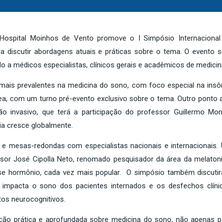
Hospital Moinhos de Vento promove o I Simpósio Internacional
ra discutir abordagens atuais e práticas sobre o tema. O evento s
do a médicos especialistas, clínicos gerais e acadêmicos de medicin
ais prevalentes na medicina do sono, com foco especial na insôn
ea, com um turno pré-evento exclusivo sobre o tema. Outro ponto a
o invasivo, que terá a participação do professor Guillermo Mont
cia cresce globalmente.
e mesas-redondas com especialistas nacionais e internacionais.
sor José Cipolla Neto, renomado pesquisador da área da melatoni
sse hormônio, cada vez mais popular. O simpósio também discutir
z impacta o sono dos pacientes internados e os desfechos clíni
itos neurocognitivos.
ação prática e aprofundada sobre medicina do sono, não apenas p