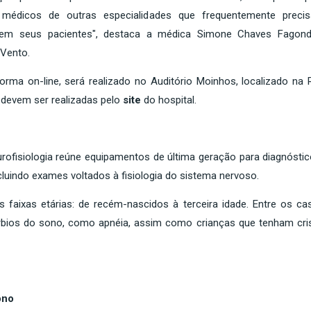
médicos de outras especialidades que frequentemente preci
 em seus pacientes", destaca a médica Simone Chaves Fagond
 Vento.
rma on-line, será realizado no Auditório Moinhos, localizado na 
s devem ser realizadas pelo
site
do hospital.
rofisiologia reúne equipamentos de última geração para diagnóstic
cluindo exames voltados à fisiologia do sistema nervoso.
 faixas etárias: de recém-nascidos à terceira idade. Entre os ca
úrbios do sono, como apnéia, assim como crianças que tenham cri
ono