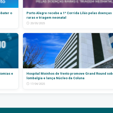
ebater o
Porto Alegre recebe a 1ª Corrida Lilás pelas doenças
raras e triagem neonatal
20/05/2025
tomias e
Hospital Moinhos de Vento promove Grand Round sob
lombalgia e lança Núcleo da Coluna
17/04/2025