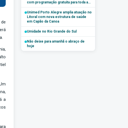
com programação gratuita para toda a
família
Unimed Porto Alegre amplia atuação no
Litoral com nova estrutura de saúde
 de
em Capão da Canoa
erá
Umidade no Rio Grande do Sul
a.
Não deixe para amanhã o abraço de
hoje
ia,
lto
iel
 Um
na,
á a
cos
ara