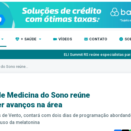
+ SAÚDE
VÍDEOS
CONTATO
SO
ELI Summit RS reúne especialistas para debater inovaç
 do Sono reúne...
 de Medicina do Sono reúne
er avanços na área
s de Vento, contará com dois dias de programação abordan
 uso da melatonina