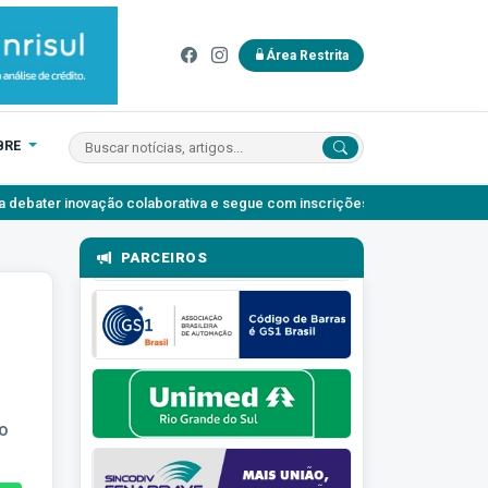
Área Restrita
BRE
ão colaborativa e segue com inscrições abertas
Agosto Lilás: o a
PARCEIROS
do