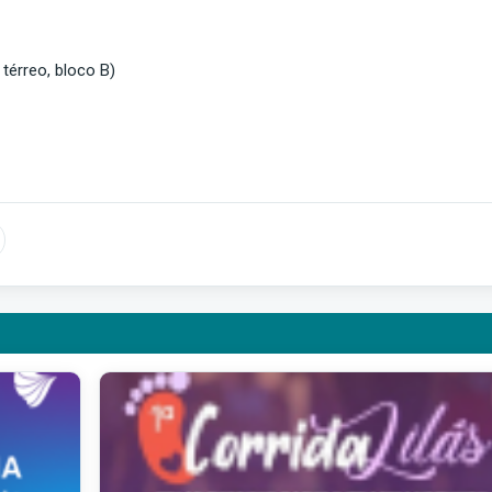
 térreo, bloco B)