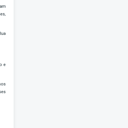
sam
es,
Rua
o e
sos
ses