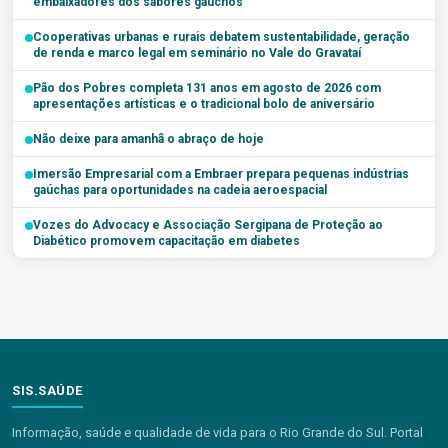
embaixadores dos sabores gaúchos
Cooperativas urbanas e rurais debatem sustentabilidade, geração
de renda e marco legal em seminário no Vale do Gravataí
Pão dos Pobres completa 131 anos em agosto de 2026 com
apresentações artísticas e o tradicional bolo de aniversário
Não deixe para amanhã o abraço de hoje
Imersão Empresarial com a Embraer prepara pequenas indústrias
gaúchas para oportunidades na cadeia aeroespacial
Vozes do Advocacy e Associação Sergipana de Proteção ao
Diabético promovem capacitação em diabetes
SIS.SAÚDE
Informação, saúde e qualidade de vida para o Rio Grande do Sul. Portal