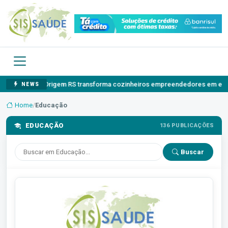
gem RS transforma cozinheiros empreendedores em embaixadores dos s
NEWS
Home
/
Educação
EDUCAÇÃO
136 PUBLICAÇÕES
Buscar