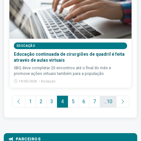
EDUCAÇÃO
Educação continuada de cirurgiões de quadril é feita
através de aulas virtuais
SBQ deve completar 20 encontros até o final do mês e
promove ações virtuais também para a população
19/05/2020 • Redação
1
2
3
4
5
6
7
...10
PARCEIROS