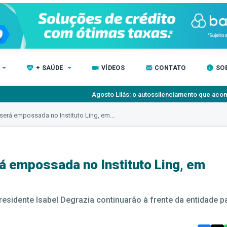
+ SAÚDE
VÍDEOS
CONTATO
SO
Agosto Lilás: o autossilenciamento que acompanha as relações abusi
será empossada no Instituto Ling, em...
á empossada no Instituto Ling, em
residente Isabel Degrazia continuarão à frente da entidade p