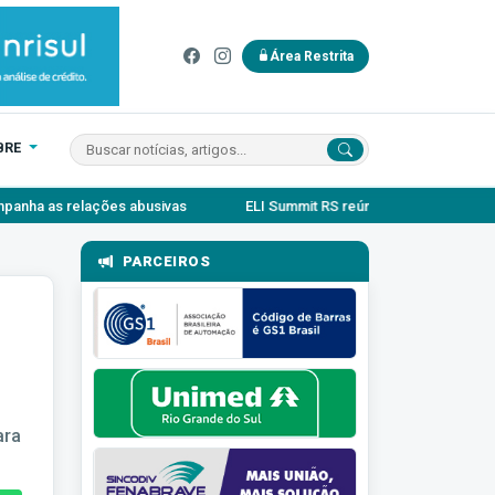
Área Restrita
BRE
vas
ELI Summit RS reúne especialistas para debater inovação cola
PARCEIROS
ara