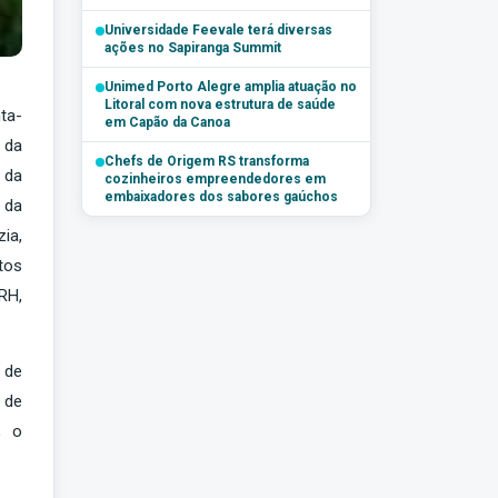
família
Universidade Feevale terá diversas
ações no Sapiranga Summit
Unimed Porto Alegre amplia atuação no
Litoral com nova estrutura de saúde
ta-
em Capão da Canoa
 da
Chefs de Origem RS transforma
a da
cozinheiros empreendedores em
embaixadores dos sabores gaúchos
 da
ia,
tos
RH,
 de
 de
; o