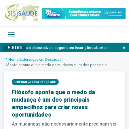
ovação colaborativa e segue com inscrições abertas
Agosto Lilás:
NEWS
Home
/
Lideranças em Destaque
/
Filósofo aponta que o medo da mudança é um dos principais...
LIDERANÇAS EM DESTAQUE
Filósofo aponta que o medo da
mudança é um dos principais
empecilhos para criar novas
oportunidades
As mudanças não necessariamente precisam ser