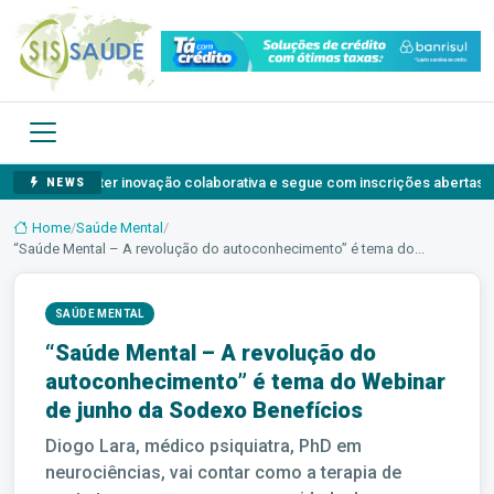
debater inovação colaborativa e segue com inscrições abertas
Ago
NEWS
Home
/
Saúde Mental
/
“Saúde Mental – A revolução do autoconhecimento” é tema do...
SAÚDE MENTAL
“Saúde Mental – A revolução do
autoconhecimento” é tema do Webinar
de junho da Sodexo Benefícios
Diogo Lara, médico psiquiatra, PhD em
neurociências, vai contar como a terapia de